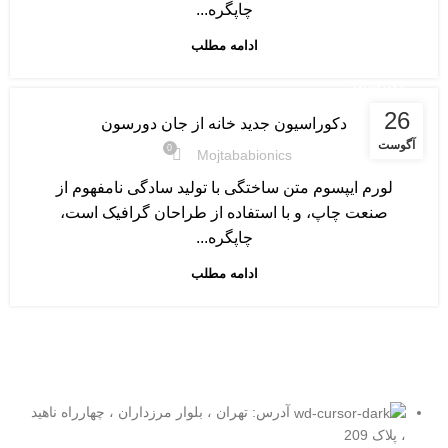
چاپگره...
ادامه مطلب
دکوراسیون
26
دکوراسیون جدید خانه از جان دورسون
آگوست
0
Mojtababionics
لورم ایپسوم متن ساختگی با تولید سادگی نامفهوم از
صنعت چاپ، و با استفاده از طراحان گرافیک است،
چاپگره...
ادامه مطلب
آدرس: تهران ، بلوار مرزداران ، چهارراه ناهید
، پلاک 209