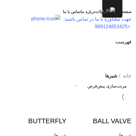
صفحه اصلی
محصولات
درباره ما
تماس با ما
جهت مشاوره با ما در تماس باشید:
+989124853425
فهرست
شیرها
دسته بندی
خانه
شیرها
BUTTERFLY
BALL VALVE
شیرها
شیرها