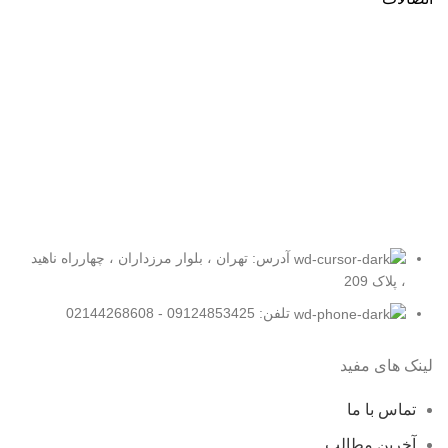
آدرس: تهران ، بلوار مرزداران ، چهارراه ناهید
، پلاک 209
تلفن: 09124853425 - 02144268608
لینک های مفید
تماس با ما
آخرین مطالب