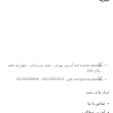
آدرس: تهران ، بلوار مرزداران ، چهارراه ناهید
، پلاک 209
تلفن: 09124853425 - 02144268608
لینک های مفید
تماس با ما
آخرین مطالب