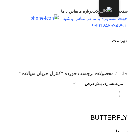
صفحه اصلی
محصولات
درباره ما
تماس با ما
جهت مشاوره با ما در تماس باشید:
+989124853425
فهرست
کنترل جریان سیالات
دسته بندی
خانه
محصولات برچسب خورده “کنترل جریان سیالات”
BUTTERFLY
شیرها