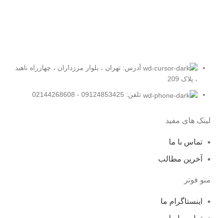
آدرس: تهران ، بلوار مرزداران ، چهارراه ناهید
، پلاک 209
تلفن: 09124853425 - 02144268608
لینک های مفید
تماس با ما
آخرین مطالب
منو فوتر
اینستاگرام ما