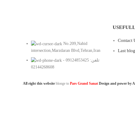
تعلیق در دهلیز
USEFULL
Contact 
No.209,Nahid
intersection,Marzdaran Blvd,Tehran,Iran
Last blo
تلفن: 09124853425 -
02144268608
All right this website
blonge to
Pars Grand Sanat
Design and power by A