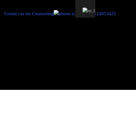
Contact us for Counseling
+989124853425